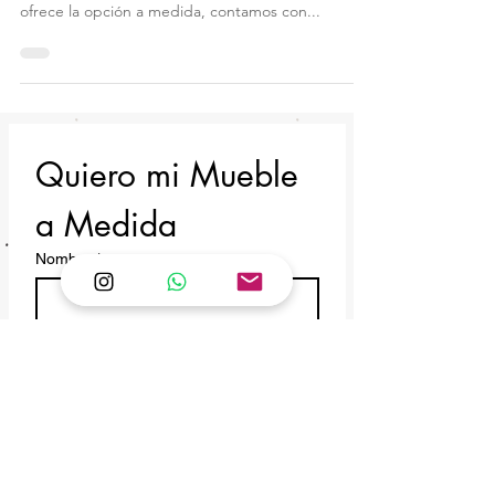
Los edificios de Santiago tienen variadas
configuraciones y es por eso que Pantano Pallet
ofrece la opción a medida, contamos con...
Quiero mi Mueble 
a Medida
Nombre
*
Categoría de Mueble
Email
*