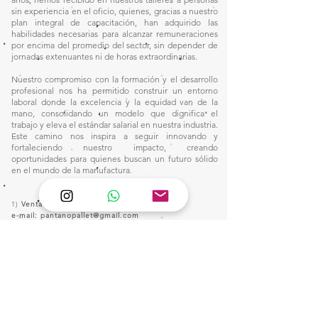
sin experiencia en el oficio, quienes, gracias a nuestro
plan integral de capacitación, han adquirido las
habilidades necesarias para alcanzar remuneraciones
por encima del promedio del sector, sin depender de
jornadas extenuantes ni de horas extraordinarias.
Nuestro compromiso con la formación y el desarrollo
profesional nos ha permitido construir un entorno
laboral donde la excelencia y la equidad van de la
mano, consolidando un modelo que dignifica el
trabajo y eleva el estándar salarial en nuestra industria.
Este camino nos inspira a seguir innovando y
fortaleciendo nuestro impacto, creando
oportunidades para quienes buscan un futuro sólido
en el mundo de la manufactura.
1)
Ventas:
🙋🏼‍♀️Wtsap: +56 9 6857 2421
e-mail:
pantanopallet@gmail.com
2) Despacho:
Clic Aquí
3)
Servicio de Diseño de Interior: Click Aquí
4)
Post venta: Clic aquí
📧
pantanopallet@gmail.com