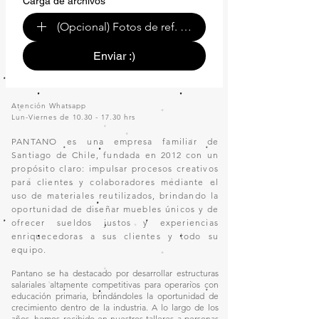
Carga de archivos
(Opcional) Fotos de ref. o de tu espacio.
Enviar :)
Atención Whatsapp
Lun-Viernes de
10.30 - 17.30
hrs
PANTANO es una empresa familiar de
Santiago de Chile, fundada en 2012 con un
propósito claro: impulsar procesos creativos
para clientes y colaboradores mediante el
uso de materiales reutilizados, brindando la
oportunidad de diseñar muebles únicos y de
ofrecer sueldos justos y experiencias
enriquecedoras a sus clientes y todo su
equipo.
Pantano se ha destacado por desarrollar estructuras
salariales altamente competitivas para operarios con
educación primaria, brindándoles la oportunidad de
crecimiento dentro de la industria. A lo largo de los
años, hemos recibido en nuestros talleres a personas