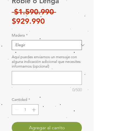
Roble o Lenga
Precio
 $1.590.990 
Precio
$929.990
de
Madera
*
oferta
Aquí puedes enviarnos un mensaje con
alguna indicación adicional que necesites
informarnos (opcional)
0/500
Cantidad
*
Agregar al carrito