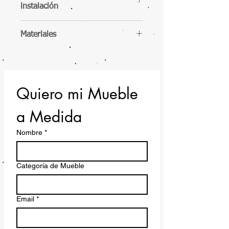
instalación
Materiales
Maderas 100% Naturales
Espuma de alta densidad recubirta
con napa
Telas hidrorrepelente, con filtro UV y
Quiero mi Mueble 
fundas lavables con cierres.
a Medida
Nombre
*
Categoría de Mueble
Email
*