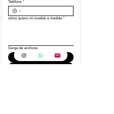
Teléfono
*
cómo quiero mi mueble a medida
*
Carga de archivos
(Opcional) Fotos de ref. o de tu espacio.
Enviar :)
Atención Whatsapp
Lun-Viernes de
10.30 - 17.30
hrs
PANTANO es una empresa familiar de
Santiago de Chile, fundada en 2012 con un
propósito claro: impulsar procesos creativos
para clientes y colaboradores mediante el