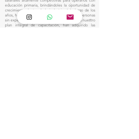
salariales altamente competitivas para operarios con
educación primaria, brindándoles la oportunidad de
crecimiento dentro de la industria. A lo largo de los
años, hemos recibido en nuestros talleres a personas
sin experiencia en el oficio, quienes, gracias a nuestro
plan integral de capacitación, han adquirido las
habilidades necesarias para alcanzar remuneraciones
por encima del promedio del sector, sin depender de
jornadas extenuantes ni de horas extraordinarias.
Nuestro compromiso con la formación y el desarrollo
profesional nos ha permitido construir un entorno
laboral donde la excelencia y la equidad van de la
mano, consolidando un modelo que dignifica el
trabajo y eleva el estándar salarial en nuestra industria.
Este camino nos inspira a seguir innovando y
fortaleciendo nuestro impacto, creando
oportunidades para quienes buscan un futuro sólido
en el mundo de la manufactura.
1)
Ventas:
🙋🏼‍♀️Wtsap: +56 9 6857 2421
e-mail:
pantanopallet@gmail.com
2) Despacho:
Clic Aquí
3)
Servicio de Diseño de Interior: Click Aquí