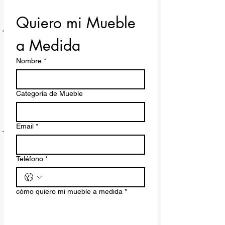
entradas por donde deba pasar el
mueble, recuerda que nuestro
Quiero mi Mueble 
compromiso de entrega es en el Hall
Principal de tu Edificio o entrada de
a Medida
tu Casa"
Nombre
*
Categoría de Mueble
Email
*
Teléfono
*
cómo quiero mi mueble a medida
*