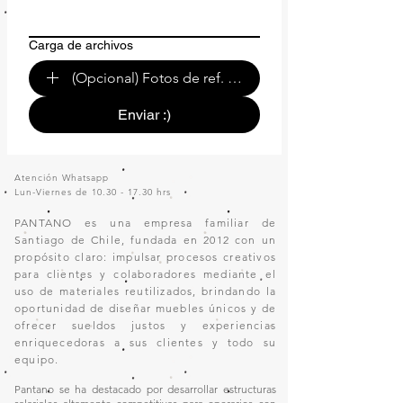
Carga de archivos
(Opcional) Fotos de ref. o de tu espacio.
Enviar :)
Atención Whatsapp
Lun-Viernes de
10.30 - 17.30
hrs
PANTANO es una empresa familiar de
Santiago de Chile, fundada en 2012 con un
propósito claro: impulsar procesos creativos
para clientes y colaboradores mediante el
uso de materiales reutilizados, brindando la
oportunidad de diseñar muebles únicos y de
ofrecer sueldos justos y experiencias
enriquecedoras a sus clientes y todo su
equipo.
Pantano se ha destacado por desarrollar estructuras