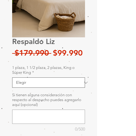
Respaldo Liz
Precio
Precio
 $179.990 
$99.990
de
1 plaza, 1 1/2 plaza, 2 plazas, King o
oferta
Súper King
*
Si tienen alguna consideración con
respecto al despacho puedes agregarlo
aquí (opcional)
0/500