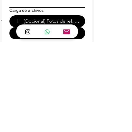
Carga de archivos
(Opcional) Fotos de ref. o de tu espacio.
Enviar :)
Atención Whatsapp
Lun-Viernes de
10.30 - 17.30
hrs
PANTANO es una empresa familiar de
Santiago de Chile, fundada en 2012 con un
propósito claro: impulsar procesos creativos
para clientes y colaboradores mediante el
uso de materiales reutilizados, brindando la
oportunidad de diseñar muebles únicos y de
ofrecer sueldos justos y experiencias
enriquecedoras a sus clientes y todo su
equipo.
Pantano se ha destacado por desarrollar estructuras
salariales altamente competitivas para operarios con