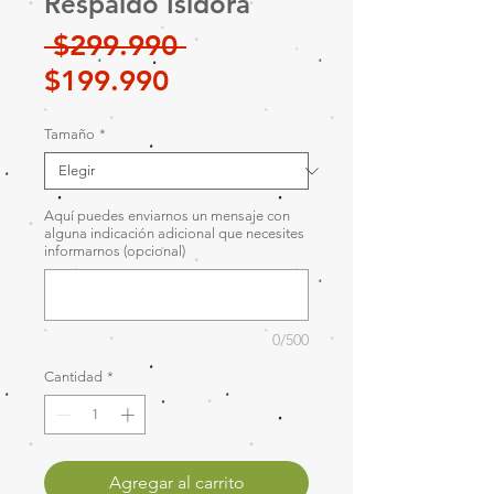
Respaldo Isidora
Precio
 $299.990 
Precio
$199.990
de
Tamaño
*
oferta
Aquí puedes enviarnos un mensaje con
alguna indicación adicional que necesites
informarnos (opcional)
0/500
Cantidad
*
Agregar al carrito