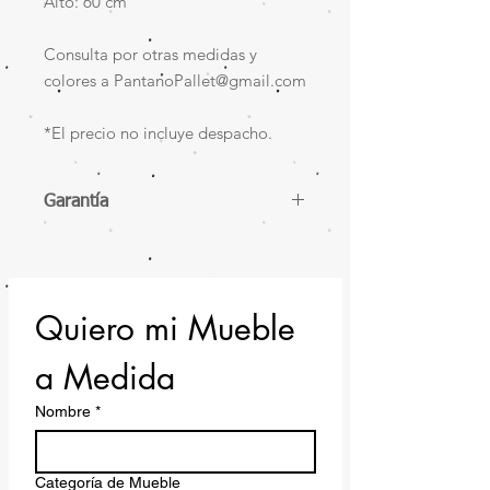
Alto: 60 cm
Consulta por otras medidas y
colores a PantanoPallet@gmail.com
*El precio no incluye despacho.
Garantía
12 meses de garantía.
Quiero mi Mueble 
a Medida
Nombre
*
Categoría de Mueble