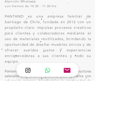
Atención Whatsapp
Lun-Viernes de
10.30 - 17.30
hrs
PANTANO es una empresa familiar de
Santiago de Chile, fundada en 2012 con un
propósito claro: impulsar procesos creativos
para clientes y colaboradores mediante el
uso de materiales reutilizados, brindando la
oportunidad de diseñar muebles únicos y de
ofrecer sueldos justos y experiencias
enriquecedoras a sus clientes y todo su
equipo.
Pantano se ha destacado por desarrollar estructuras
salariales altamente competitivas para operarios con
educación primaria, brindándoles la oportunidad de
crecimiento dentro de la industria. A lo largo de los
años, hemos recibido en nuestros talleres a personas
sin experiencia en el oficio, quienes, gracias a nuestro
plan integral de capacitación, han adquirido las
habilidades necesarias para alcanzar remuneraciones
por encima del promedio del sector, sin depender de
jornadas extenuantes ni de horas extraordinarias.
Nuestro compromiso con la formación y el desarrollo
profesional nos ha permitido construir un entorno
laboral donde la excelencia y la equidad van de la