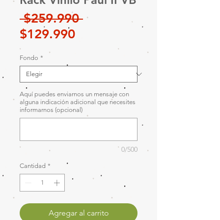
Precio
 $259.990 
Precio
$129.990
de
Fondo
*
oferta
Aquí puedes enviarnos un mensaje con
alguna indicación adicional que necesites
informarnos (opcional)
0/500
Cantidad
*
Agregar al carrito