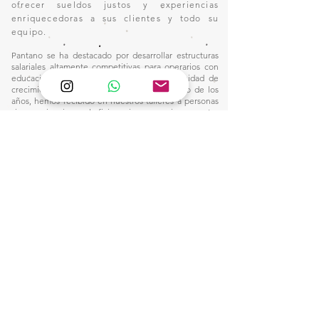
ofrecer sueldos justos y experiencias
enriquecedoras a sus clientes y todo su
equipo.
Pantano se ha destacado por desarrollar estructuras
salariales altamente competitivas para operarios con
educación primaria, brindándoles la oportunidad de
crecimiento dentro de la industria. A lo largo de los
años, hemos recibido en nuestros talleres a personas
sin experiencia en el oficio, quienes, gracias a nuestro
plan integral de capacitación, han adquirido las
habilidades necesarias para alcanzar remuneraciones
por encima del promedio del sector, sin depender de
jornadas extenuantes ni de horas extraordinarias.
Nuestro compromiso con la formación y el desarrollo
profesional nos ha permitido construir un entorno
laboral donde la excelencia y la equidad van de la
mano, consolidando un modelo que dignifica el
trabajo y eleva el estándar salarial en nuestra industria.
Este camino nos inspira a seguir innovando y
fortaleciendo nuestro impacto, creando
oportunidades para quienes buscan un futuro sólido
en el mundo de la manufactura.
1)
Ventas:
🙋🏼‍♀️Wtsap: +56 9 6857 2421
e-mail:
pantanopallet@gmail.com