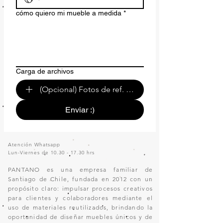
cómo quiero mi mueble a medida
*
Carga de archivos
(Opcional) Fotos de ref. o de tu espacio.
Enviar :)
Atención Whatsapp
Lun-Viernes de
10.30 - 17.30
hrs
PANTANO es una empresa familiar de
Santiago de Chile, fundada en 2012 con un
propósito claro: impulsar procesos creativos
para clientes y colaboradores mediante el
uso de materiales reutilizados, brindando la
oportunidad de diseñar muebles únicos y de