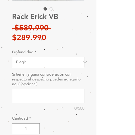
Rack Erick VB
Precio
 $589.990 
Precio
$289.990
de
Profundidad
*
oferta
Si tienen alguna consideración con
respecto al despacho puedes agregarlo
aquí (opcional)
0/500
Cantidad
*