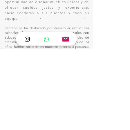
oportunidad de diseñar muebles únicos y de
ofrecer sueldos justos y experiencias
enriquecedoras a sus clientes y todo su
equipo.
Pantano se ha destacado por desarrollar estructuras
salariales altamente competitivas para operarios con
educación primaria, brindándoles la oportunidad de
crecimiento dentro de la industria. A lo largo de los
años, hemos recibido en nuestros talleres a personas
sin experiencia en el oficio, quienes, gracias a nuestro
plan integral de capacitación, han adquirido las
habilidades necesarias para alcanzar remuneraciones
por encima del promedio del sector, sin depender de
jornadas extenuantes ni de horas extraordinarias.
Nuestro compromiso con la formación y el desarrollo
profesional nos ha permitido construir un entorno
laboral donde la excelencia y la equidad van de la
mano, consolidando un modelo que dignifica el
trabajo y eleva el estándar salarial en nuestra industria.
Este camino nos inspira a seguir innovando y
fortaleciendo nuestro impacto, creando
oportunidades para quienes buscan un futuro sólido
en el mundo de la manufactura.