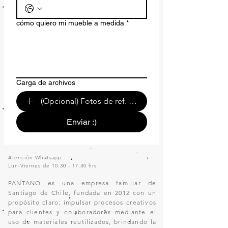
cómo quiero mi mueble a medida
*
Carga de archivos
(Opcional) Fotos de ref. o de tu espacio.
Enviar :)
Atención Whatsapp
Lun-Viernes de
10.30 - 17.30
hrs
PANTANO es una empresa familiar de
Santiago de Chile, fundada en 2012 con un
propósito claro: impulsar procesos creativos
para clientes y colaboradores mediante el
uso de materiales reutilizados, brindando la