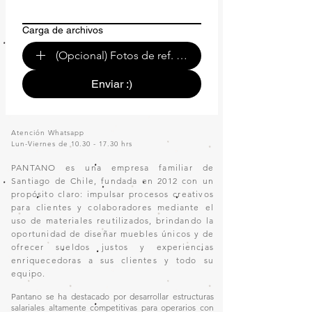
Carga de archivos
(Opcional) Fotos de ref. o de tu espacio.
Enviar :)
Atención Whatsapp
Lun-Viernes de
10.30 - 17.30
hrs
PANTANO es una empresa familiar de
Santiago de Chile, fundada en 2012 con un
propósito claro: impulsar procesos creativos
para clientes y colaboradores mediante el
uso de materiales reutilizados, brindando la
oportunidad de diseñar muebles únicos y de
ofrecer sueldos justos y experiencias
enriquecedoras a sus clientes y todo su
equipo.
Pantano se ha destacado por desarrollar estructuras
salariales altamente competitivas para operarios con