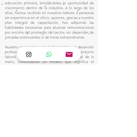
educación primaria, brindándoles la oportunidad de
crecimiento dentro de la industria. A lo largo de los
años, hemos recibido en nuestros talleres a personas
sin experiencia en el oficio, quienes, gracias a nuestro
plan integral de capacitación, han adquirido las
habilidades necesarias para alcanzar remuneraciones
por encima del promedio del sector, sin depender de
jornadas extenuantes ni de horas extraordinarias.
Nuestro compromiso con la formación y el desarrollo
profesional nos ha permitido construir un entorno
laboral donde la excelencia y la equidad van de la
mano, consolidando un modelo que dignifica el
trabajo y eleva el estándar salarial en nuestra industria.
Este camino nos inspira a seguir innovando y
fortaleciendo nuestro impacto, creando
oportunidades para quienes buscan un futuro sólido
en el mundo de la manufactura.
1)
Ventas:
🙋🏼‍♀️Wtsap: +56 9 6857 2421
e-mail:
pantanopallet@gmail.com
2) Despacho:
Clic Aquí
3)
Servicio de Diseño de Interior: Click Aquí
4)
Post venta: Clic aquí