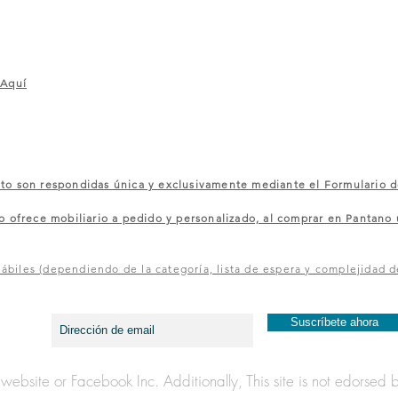
 Aquí
 son respondidas única y exclusivamente mediante el Formulario d
rece mobiliario a pedido y personalizado, al comprar en Pantano u
ábiles (dependiendo de la categoría, lista de espera y complejidad d
¡Entérate de los primer@s y recibe ofertas exclusivas!
Suscríbete ahora
ook website or Facebook Inc. Additionally, This site is not ed