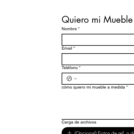
Quiero mi Mueble
Nombre
*
Email
*
Teléfono
*
cómo quiero mi mueble a medida
*
Carga de archivos
(Opcional) Fotos de ref. o d