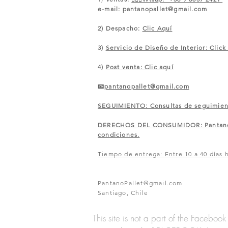
e-mail:
pantanopallet@gmail.com
2) Despacho:
Clic Aquí
3)
Servicio de Diseño de Interior: Click
4)
Post venta: Clic aquí
📧
pantanopallet@gmail.com
SEGUIMIENTO: Consultas de seguimiento
​DERECHOS DEL CONSUMIDOR: Pantano of
condiciones.
Tiempo de entrega: Entre 10 a 40 días h
PantanoPallet@gmail.com
Santiago, Chile
This site is not a part of the Faceb