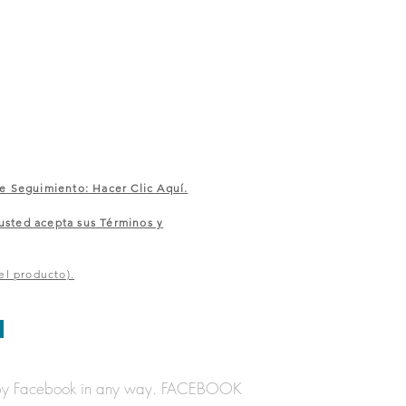
e Seguimiento: Hacer Clic Aquí.
sted acepta sus Términos y
el producto).
orsed by Facebook in any way. FACEBOOK