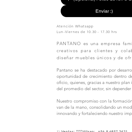
Enviar :)
Atención Whatsapp
Lun-Viernes de 10.30 - 17.30 hrs
PANTANO es una empresa famili
creativos para clientes y col
diseñar muebles únicos y de ofr
Pantano se ha destacado por desarrol
oportunidad de crecimiento dentro de 
oficio, quienes, gracias a nuestro pla
del promedio del sector, sin depender 
Nuestro compromiso con la formación y
van de la mano, consolidando un modelo
innovando y fortaleciendo nuestro imp
1)
Ventas:
🙋🏼‍♀️Wtsap: +56 9 6857 2421