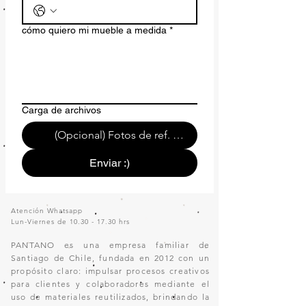
cómo quiero mi mueble a medida
*
Carga de archivos
(Opcional) Fotos de ref. o de tu espacio.
Enviar :)
Atención Whatsapp
Lun-Viernes de
10.30 - 17.30
hrs
PANTANO es una empresa familiar de
Santiago de Chile, fundada en 2012 con un
propósito claro: impulsar procesos creativos
para clientes y colaboradores mediante el
uso de materiales reutilizados, brindando la