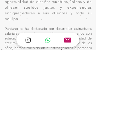
oportunidad de diseñar muebles únicos y de
ofrecer sueldos justos y experiencias
enriquecedoras a sus clientes y todo su
equipo.
Pantano se ha destacado por desarrollar estructuras
salariales altamente competitivas para operarios con
educación primaria, brindándoles la oportunidad de
crecimiento dentro de la industria. A lo largo de los
años, hemos recibido en nuestros talleres a personas
sin experiencia en el oficio, quienes, gracias a nuestro
plan integral de capacitación, han adquirido las
habilidades necesarias para alcanzar remuneraciones
por encima del promedio del sector, sin depender de
jornadas extenuantes ni de horas extraordinarias.
Nuestro compromiso con la formación y el desarrollo
profesional nos ha permitido construir un entorno
laboral donde la excelencia y la equidad van de la
mano, consolidando un modelo que dignifica el
trabajo y eleva el estándar salarial en nuestra industria.
Este camino nos inspira a seguir innovando y
fortaleciendo nuestro impacto, creando
oportunidades para quienes buscan un futuro sólido
en el mundo de la manufactura.
1)
Ventas:
🙋🏼‍♀️Wtsap: +56 9 6857 2421