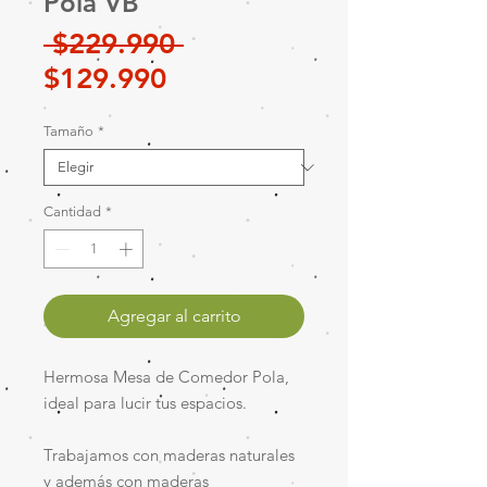
Pola VB
Precio
 $229.990 
Precio
$129.990
de
Tamaño
*
oferta
Cantidad
*
Agregar al carrito
Hermosa Mesa de Comedor Pola,
ideal para lucir tus espacios.
Trabajamos con maderas naturales
y además con maderas