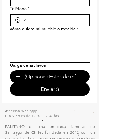
Teléfono
*
cómo quiero mi mueble a medida
*
Carga de archivos
(Opcional) Fotos de ref. o de tu espacio.
Enviar :)
Atención Whatsapp
Lun-Viernes de
10.30 - 17.30
hrs
PANTANO es una empresa familiar de
Santiago de Chile, fundada en 2012 con un
propósito claro: impulsar procesos creativos