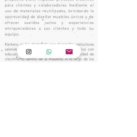
para clientes y colaboradores mediante el
uso de materiales reutilizados, brindando la
oportunidad de diseñar muebles únicos y de
ofrecer sueldos justos y experiencias
enriquecedoras a sus clientes y todo su
equipo.
Pantano se ha destacado por desarrollar estructuras
salariales altamente competitivas para operarios con
educación primaria, brindándoles la oportunidad de
crecimiento dentro de la industria. A lo largo de los
años, hemos recibido en nuestros talleres a personas
sin experiencia en el oficio, quienes, gracias a nuestro
plan integral de capacitación, han adquirido las
habilidades necesarias para alcanzar remuneraciones
por encima del promedio del sector, sin depender de
jornadas extenuantes ni de horas extraordinarias.
Nuestro compromiso con la formación y el desarrollo
profesional nos ha permitido construir un entorno
laboral donde la excelencia y la equidad van de la
mano, consolidando un modelo que dignifica el
trabajo y eleva el estándar salarial en nuestra industria.
Este camino nos inspira a seguir innovando y
fortaleciendo nuestro impacto, creando
oportunidades para quienes buscan un futuro sólido