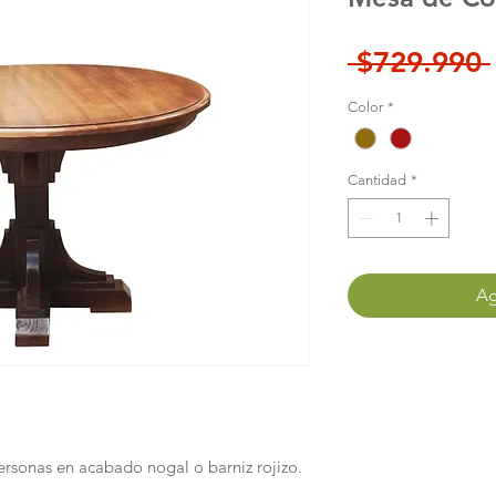
 $729.990 
Color
*
Cantidad
*
Ag
sonas en acabado nogal o barniz rojizo.