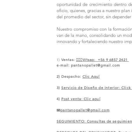
oportunidad de crecimiento dentro de 
oficio, quienes, gracias a nuestro pla
del promedio del sector, sin depender 
Nuestro compromiso con la formación y
van de la mano, consolidando un modelo
innovando y fortaleciendo nuestro imp
1)
Ventas:
🙋🏼‍♀️Wtsap: +56 9 6857 2421
e-mail:
pantanopallet@gmail.com
2) Despacho:
Clic Aquí
3)
Servicio de Diseño de Interior: Click
4)
Post venta: Clic aquí
📧
pantanopallet@gmail.com
SEGUIMIENTO: Consultas de seguimiento