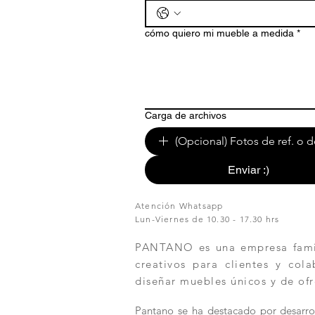
cómo quiero mi mueble a medida
*
Carga de archivos
(Opcional) Fotos de ref. o d
Enviar :)
Atención Whatsapp
Lun-Viernes de 10.30 - 17.30 hrs
PANTANO es una empresa famili
creativos para clientes y col
diseñar muebles únicos y de ofr
Pantano se ha destacado por desarrol