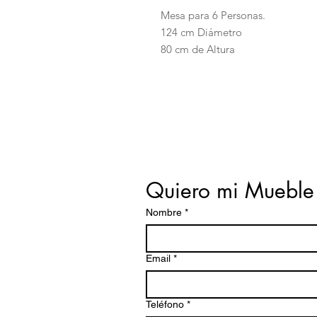
Mesa para 6 Personas.
124 cm Diámetro
80 cm de Altura
Quiero mi Mueble
Nombre
*
Email
*
Teléfono
*