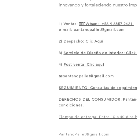
innovando y fortaleciendo nuestro imp
1)
Ventas:
🙋🏼‍♀️Wtsap: +56 9 6857 2421
e-mail:
pantanopallet@gmail.com
2) Despacho:
Clic Aquí
3)
Servicio de Diseño de Interior: Click
4)
Post venta: Clic aquí
📧
pantanopallet@gmail.com
SEGUIMIENTO: Consultas de seguimiento
​DERECHOS DEL CONSUMIDOR: Pantano of
condiciones.
Tiempo de entrega: Entre 10 a 40 días h
PantanoPallet@gmail.com