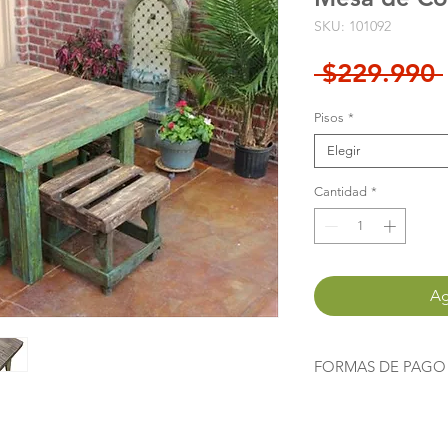
SKU: 101092
 $229.990 
Pisos
*
Elegir
Cantidad
*
Ag
FORMAS DE PAGO
Agrega este producto
instrucciones, al com
"Finalizar Compra"
te