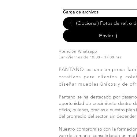
Carga de archivos
(Opcional) Fotos de ref. o d
Enviar :)
Atención Whatsapp
Lun-Viernes de 10.30 - 17.30 hrs
PANTANO es una empresa famili
creativos para clientes y col
diseñar muebles únicos y de ofr
Pantano se ha destacado por desarrol
oportunidad de crecimiento dentro de 
oficio, quienes, gracias a nuestro pla
del promedio del sector, sin depender 
Nuestro compromiso con la formación y
van de la mano, consolidando un modelo