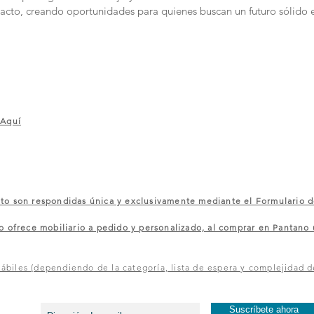
acto, creando oportunidades para quienes buscan un futuro sólido 
 Aquí
 son respondidas única y exclusivamente mediante el Formulario d
rece mobiliario a pedido y personalizado, al comprar en Pantano u
ábiles (dependiendo de la categoría, lista de espera y complejidad d
¡Entérate de los primer@s y recibe ofertas exclusivas!
Suscríbete ahora