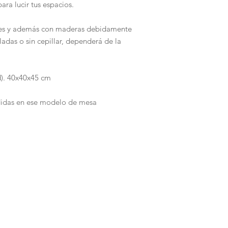
a lucir tus espacios.
destino para pagar m
si le das click a
"Merc
les y además con maderas debidamente
Tarjetas de Crédito 
adas o sin cepillar, dependerá de la
d). 40x40x45 cm
didas en ese modelo de mesa