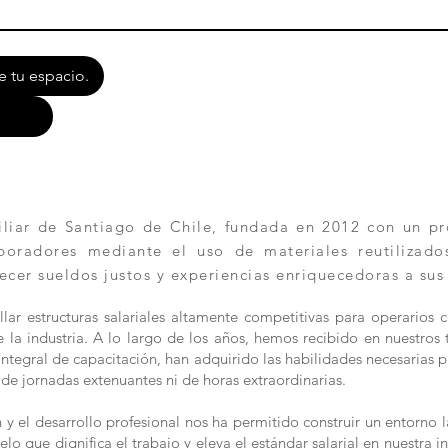
e tu espacio.
ar de Santiago de Chile, fundada en 2012 con un pro
aboradores mediante el uso de materiales reutilizad
ecer sueldos justos y experiencias enriquecedoras a sus
lar estructuras salariales altamente competitivas para operarios 
la industria. A lo largo de los años, hemos recibido en nuestros t
n integral de capacitación, han adquirido las habilidades necesaria
de jornadas extenuantes ni de horas extraordinarias.
 el desarrollo profesional nos ha permitido construir un entorno l
 que dignifica el trabajo y eleva el estándar salarial en nuestra in