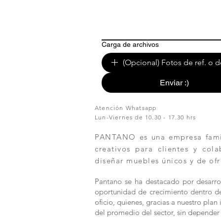
Carga de archivos
(Opcional) Fotos de ref. o d
Enviar :)
Atención Whatsapp
Lun-Viernes de 10.30 - 17.30 hrs
PANTANO es una empresa famili
creativos para clientes y col
diseñar muebles únicos y de ofr
Pantano se ha destacado por desarrol
oportunidad de crecimiento dentro de 
oficio, quienes, gracias a nuestro pla
del promedio del sector, sin depender 