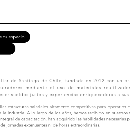
e tu espacio.
ar de Santiago de Chile, fundada en 2012 con un pro
aboradores mediante el uso de materiales reutilizad
ecer sueldos justos y experiencias enriquecedoras a sus
lar estructuras salariales altamente competitivas para operarios 
la industria. A lo largo de los años, hemos recibido en nuestros t
n integral de capacitación, han adquirido las habilidades necesaria
de jornadas extenuantes ni de horas extraordinarias.