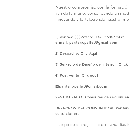
Nuestro compromiso con la formación y
van de la mano, consolidando un modelo
innovando y fortaleciendo nuestro imp
1)
Ventas:
🙋🏼‍♀️Wtsap: +56 9 6857 2421
e-mail:
pantanopallet@gmail.com
2) Despacho:
Clic Aquí
3)
Servicio de Diseño de Interior: Click
4)
Post venta: Clic aquí
📧
pantanopallet@gmail.com
SEGUIMIENTO: Consultas de seguimiento
​DERECHOS DEL CONSUMIDOR: Pantano of
condiciones.
Tiempo de entrega: Entre 10 a 40 días h