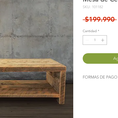
SKU: 101182
 $199.990 
Cantidad
*
Ag
FORMAS DE PAGO
Agrega este producto
instrucciones, al com
"Finalizar Compra"
te
destino para pagar m
si le das click a
"Merc
Tarjetas de Crédito 