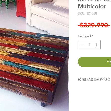
Multicolor
SKU: 101068
 $329.990 
Cantidad
*
Ag
FORMAS DE PAGO
Agrega este producto
instrucciones, al com
"Finalizar Compra"
te
destino para pagar m
si le das click a
"Merc