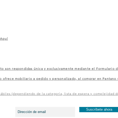
 Aquí
 son respondidas única y exclusivamente mediante el Formulario d
rece mobiliario a pedido y personalizado, al comprar en Pantano u
ábiles (dependiendo de la categoría, lista de espera y complejidad d
¡Entérate de los primer@s y recibe ofertas exclusivas!
Suscríbete ahora