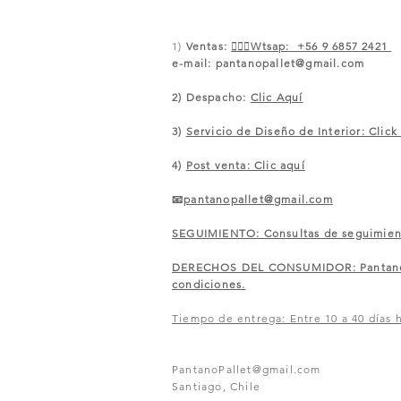
1)
Ventas:
🙋🏼‍♀️Wtsap: +56 9 6857 2421
e-mail:
pantanopallet@gmail.com
2) Despacho:
Clic Aquí
3)
Servicio de Diseño de Interior: Click
4)
Post venta: Clic aquí
📧
pantanopallet@gmail.com
SEGUIMIENTO: Consultas de seguimiento
​DERECHOS DEL CONSUMIDOR: Pantano of
condiciones.
Tiempo de entrega: Entre 10 a 40 días h
PantanoPallet@gmail.com
Santiago, Chile