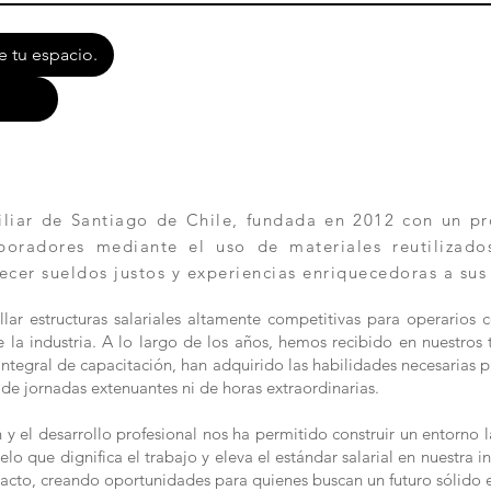
e tu espacio.
ar de Santiago de Chile, fundada en 2012 con un pro
aboradores mediante el uso de materiales reutilizad
ecer sueldos justos y experiencias enriquecedoras a sus
lar estructuras salariales altamente competitivas para operarios 
la industria. A lo largo de los años, hemos recibido en nuestros t
n integral de capacitación, han adquirido las habilidades necesaria
de jornadas extenuantes ni de horas extraordinarias.
 el desarrollo profesional nos ha permitido construir un entorno l
 que dignifica el trabajo y eleva el estándar salarial en nuestra in
acto, creando oportunidades para quienes buscan un futuro sólido 