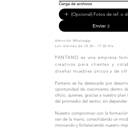
Carga de archivos
(Opcional) Fotos de ref. o d
Enviar :)
Atención Whatsapp
Lun-Viernes de 10.30 - 17.30 hrs
PANTANO es una empresa famili
creativos para clientes y col
diseñar muebles únicos y de ofr
Pantano se ha destacado por desarrol
oportunidad de crecimiento dentro de 
oficio, quienes, gracias a nuestro pla
del promedio del sector, sin depender 
Nuestro compromiso con la formación y
van de la mano, consolidando un modelo
innovando y fortaleciendo nuestro imp