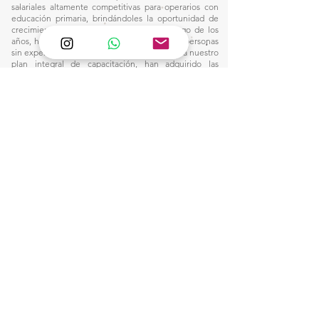
salariales altamente competitivas para operarios con
educación primaria, brindándoles la oportunidad de
crecimiento dentro de la industria. A lo largo de los
años, hemos recibido en nuestros talleres a personas
sin experiencia en el oficio, quienes, gracias a nuestro
plan integral de capacitación, han adquirido las
habilidades necesarias para alcanzar remuneraciones
por encima del promedio del sector, sin depender de
jornadas extenuantes ni de horas extraordinarias.
Nuestro compromiso con la formación y el desarrollo
profesional nos ha permitido construir un entorno
laboral donde la excelencia y la equidad van de la
mano, consolidando un modelo que dignifica el
trabajo y eleva el estándar salarial en nuestra industria.
Este camino nos inspira a seguir innovando y
fortaleciendo nuestro impacto, creando
oportunidades para quienes buscan un futuro sólido
en el mundo de la manufactura.
1)
Ventas:
🙋🏼‍♀️Wtsap: +56 9 6857 2421
e-mail:
pantanopallet@gmail.com
2) Despacho:
Clic Aquí
3)
Servicio de Diseño de Interior: Click Aquí