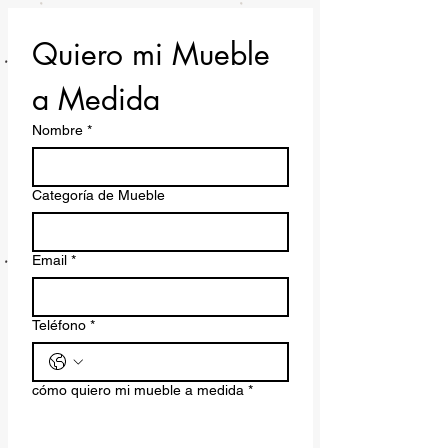
completar la compra haciendo click
en
"Finalizar Compra"
te haremos
Quiero mi Mueble 
llegar una cuenta de destino para
pagar mediante transferencia
a Medida
electrónica, si le das click a
"Mercado
Pago"
puedes pagar con Tarjetas de
Nombre
*
Crédito vía Mercado Libre.
Categoría de Mueble
Email
*
Teléfono
*
cómo quiero mi mueble a medida
*