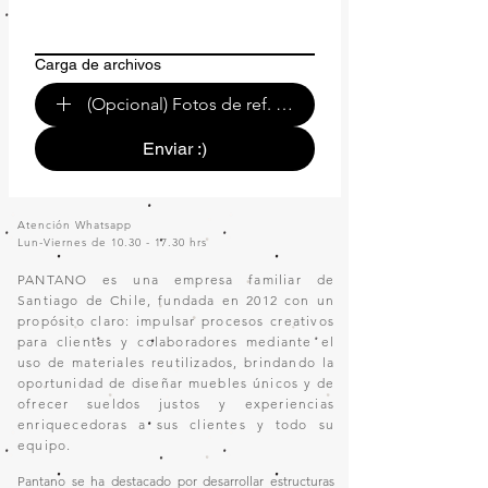
Carga de archivos
(Opcional) Fotos de ref. o de tu espacio.
Enviar :)
Atención Whatsapp
Lun-Viernes de
10.30 - 17.30
hrs
PANTANO es una empresa familiar de
Santiago de Chile, fundada en 2012 con un
propósito claro: impulsar procesos creativos
para clientes y colaboradores mediante el
uso de materiales reutilizados, brindando la
oportunidad de diseñar muebles únicos y de
ofrecer sueldos justos y experiencias
enriquecedoras a sus clientes y todo su
equipo.
Pantano se ha destacado por desarrollar estructuras