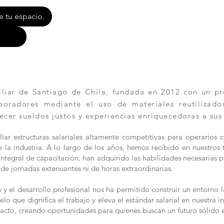
e tu espacio.
ar de Santiago de Chile, fundada en 2012 con un pro
aboradores mediante el uso de materiales reutilizad
ecer sueldos justos y experiencias enriquecedoras a sus
lar estructuras salariales altamente competitivas para operarios 
la industria. A lo largo de los años, hemos recibido en nuestros t
n integral de capacitación, han adquirido las habilidades necesaria
de jornadas extenuantes ni de horas extraordinarias.
 el desarrollo profesional nos ha permitido construir un entorno l
 que dignifica el trabajo y eleva el estándar salarial en nuestra in
acto, creando oportunidades para quienes buscan un futuro sólido 