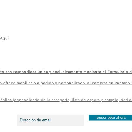
 Aquí
 son respondidas única y exclusivamente mediante el Formulario d
rece mobiliario a pedido y personalizado, al comprar en Pantano u
ábiles (dependiendo de la categoría, lista de espera y complejidad d
¡Entérate de los primer@s y recibe ofertas exclusivas!
Suscríbete ahora