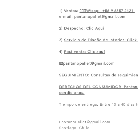
1)
Ventas:
🙋🏼‍♀️Wtsap: +56 9 6857 2421
e-mail:
pantanopallet@gmail.com
2) Despacho:
Clic Aquí
3)
Servicio de Diseño de Interior: Click
4)
Post venta: Clic aquí
📧
pantanopallet@gmail.com
SEGUIMIENTO: Consultas de seguimiento
​DERECHOS DEL CONSUMIDOR: Pantano of
condiciones.
Tiempo de entrega: Entre 10 a 40 días h
PantanoPallet@gmail.com
Santiago, Chile