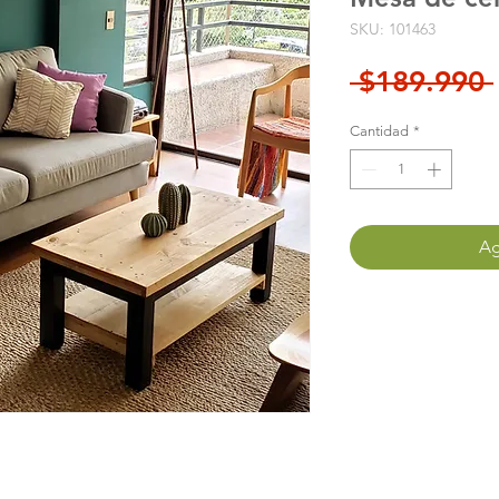
SKU: 101463
 $189.990 
Cantidad
*
Ag