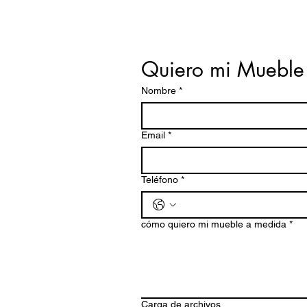
Quiero mi Mueble
Nombre
*
Email
*
Teléfono
*
cómo quiero mi mueble a medida
*
Carga de archivos