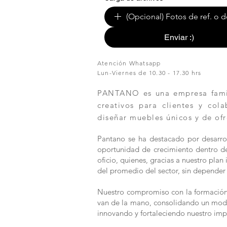
(Opcional) Fotos de ref. o d
Enviar :)
Atención Whatsapp
Lun-Viernes de 10.30 - 17.30 hrs
PANTANO es una empresa famili
creativos para clientes y col
diseñar muebles únicos y de ofr
Pantano se ha destacado por desarrol
oportunidad de crecimiento dentro de 
oficio, quienes, gracias a nuestro pla
del promedio del sector, sin depender 
Nuestro compromiso con la formación y
van de la mano, consolidando un modelo
innovando y fortaleciendo nuestro imp