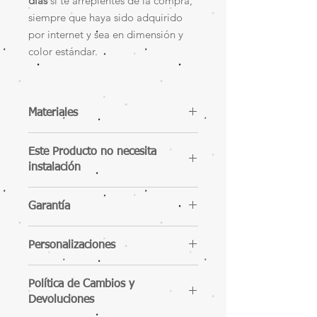
días
si te arrepientes de la compra,
siempre que haya sido adquirido
por internet y sea en dimensión y
color estándar.
Materiales
Roble Nativo 100% Natural y Maciza
Este Producto no necesita
instalación
Garantía
Garantía Legal extendida Gratis.
Personalizaciones
https://www.pantanopallet.com/termi
nos-y-condiciones
Puedes solicitarla a medida. 10 a 20
Política de Cambios y
días para entrega
Devoluciones