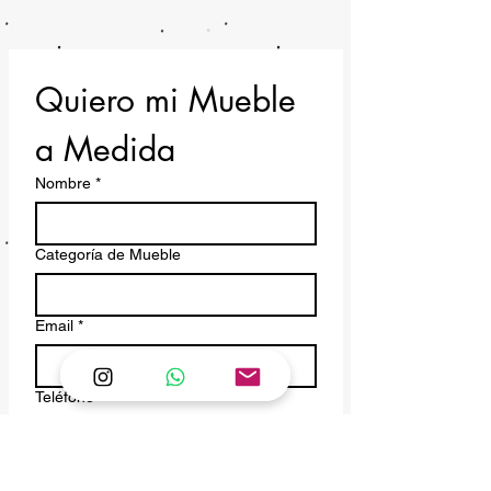
Cambios y devoluciones en nuestros
Términos y Condiciones
https://www.pantanopallet.com/termi
nos-y-condiciones
Quiero mi Mueble 
a Medida
Nombre
*
Categoría de Mueble
Email
*
Teléfono
*
cómo quiero mi mueble a medida
*