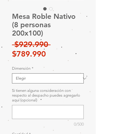
Mesa Roble Nativo
(8 personas
200x100)
Precio
 $929.990 
Precio
$789.990
de
Dimensión
*
oferta
Si tienen alguna consideración con
respecto al despacho puedes agregarlo
aquí (opcional)
0/500