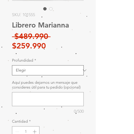
SKU: 101555
Librero Marianna
Precio
 $489.990 
Precio
$259.990
de
Profundidad
*
oferta
Aquí puedes dejarnos un mensaje que
consideres útil para tu pedido (opcional)
0/500
Cantidad
*