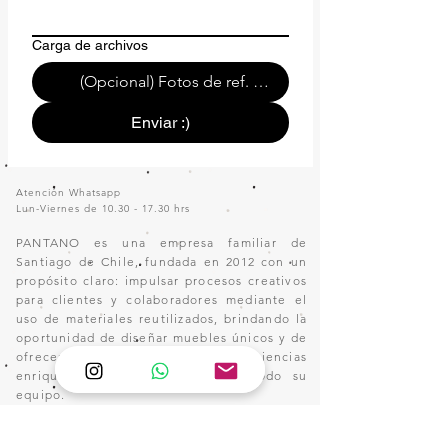
Carga de archivos
(Opcional) Fotos de ref. o de tu espacio.
Enviar :)
Atención Whatsapp
Lun-Viernes de
10.30 - 17.30
hrs
PANTANO es una empresa familiar de
Santiago de Chile, fundada en 2012 con un
propósito claro: impulsar procesos creativos
para clientes y colaboradores mediante el
uso de materiales reutilizados, brindando la
oportunidad de diseñar muebles únicos y de
ofrecer sueldos justos y experiencias
enriquecedoras a sus clientes y todo su
equipo.
Pantano se ha destacado por desarrollar estructuras
salariales altamente competitivas para operarios con