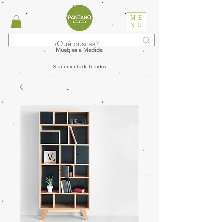
ME
NU
Muebles a Medida
Seguimiento de Pedidos