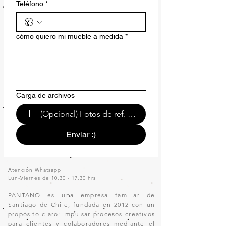
Teléfono
*
cómo quiero mi mueble a medida
*
Carga de archivos
(Opcional) Fotos de ref. o de tu espacio.
Enviar :)
Atención Whatsapp
Lun-Viernes de
10.30 - 17.30
hrs
PANTANO es una empresa familiar de
Santiago de Chile, fundada en 2012 con un
propósito claro: impulsar procesos creativos
para clientes y colaboradores mediante el