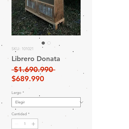
SKU: 101021
Librero Donata
Precio
 $1.690.990 
Precio
$689.990
de
Largo
*
oferta
Cantidad
*