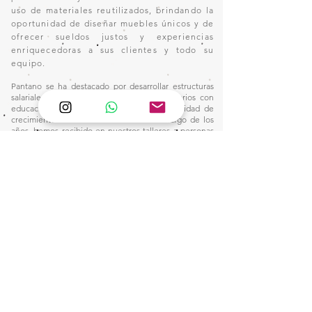
uso de materiales reutilizados, brindando la
oportunidad de diseñar muebles únicos y de
ofrecer sueldos justos y experiencias
enriquecedoras a sus clientes y todo su
equipo.
Pantano se ha destacado por desarrollar estructuras
salariales altamente competitivas para operarios con
educación primaria, brindándoles la oportunidad de
crecimiento dentro de la industria. A lo largo de los
años, hemos recibido en nuestros talleres a personas
sin experiencia en el oficio, quienes, gracias a nuestro
plan integral de capacitación, han adquirido las
habilidades necesarias para alcanzar remuneraciones
por encima del promedio del sector, sin depender de
jornadas extenuantes ni de horas extraordinarias.
Nuestro compromiso con la formación y el desarrollo
profesional nos ha permitido construir un entorno
laboral donde la excelencia y la equidad van de la
mano, consolidando un modelo que dignifica el
trabajo y eleva el estándar salarial en nuestra industria.
Este camino nos inspira a seguir innovando y
fortaleciendo nuestro impacto, creando
oportunidades para quienes buscan un futuro sólido
en el mundo de la manufactura.