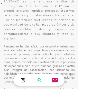
PANTANO es una empresa familiar de
Santiago de Chile, fundada en 2012 con un
propósito claro: impulsar procesos creativos
para clientes y colaboradores mediante el
uso de materiales reutilizados, brindando la
oportunidad de diseñar muebles únicos y de
ofrecer sueldos justos y experiencias
enriquecedoras a sus clientes y todo su
equipo.
Pantano se ha destacado por desarrollar estructuras
salariales altamente competitivas para operarios con
educación primaria, brindándoles la oportunidad de
crecimiento dentro de la industria. A lo largo de los
años, hemos recibido en nuestros talleres a personas
sin experiencia en el oficio, quienes, gracias a nuestro
plan integral de capacitación, han adquirido las
habilidades necesarias para alcanzar remuneraciones
por encima del promedio del sector, sin depender de
jornadas extenuantes ni de horas extraordinarias.
Nuestro compromiso con la formación y el desarrollo
profesional nos ha permitido construir un entorno
laboral donde la excelencia y la equidad van de la
mano, consolidando un modelo que dignifica el
trabajo y eleva el estándar salarial en nuestra industria.
Este camino nos inspira a seguir innovando y