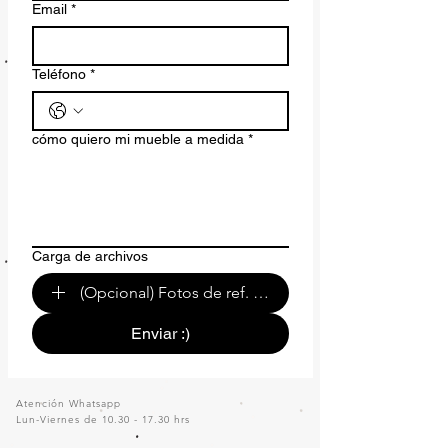
Email
*
Teléfono
*
cómo quiero mi mueble a medida
*
Carga de archivos
(Opcional) Fotos de ref. o de tu espacio.
Enviar :)
Atención Whatsapp
Lun-Viernes de
10.30 - 17.30
hrs