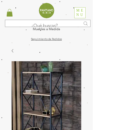
ME
NU
Muebles a Medida
Seguimiento de Pedidos