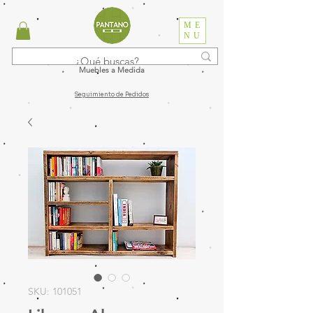
ME
NU
Muebles a Medida
Seguimiento de Pedidos
SKU: 101051