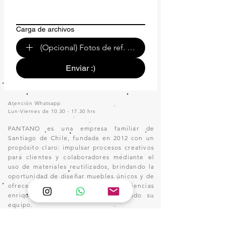
Carga de archivos
(Opcional) Fotos de ref. o de tu espacio.
Enviar :)
Atención Whatsapp
Lun-Viernes de
10.30 - 17.30
hrs
PANTANO es una empresa familiar de
Santiago de Chile, fundada en 2012 con un
propósito claro: impulsar procesos creativos
para clientes y colaboradores mediante el
uso de materiales reutilizados, brindando la
oportunidad de diseñar muebles únicos y de
ofrecer sueldos justos y experiencias
enriquecedoras a sus clientes y todo su
equipo.
Pantano se ha destacado por desarrollar estructuras