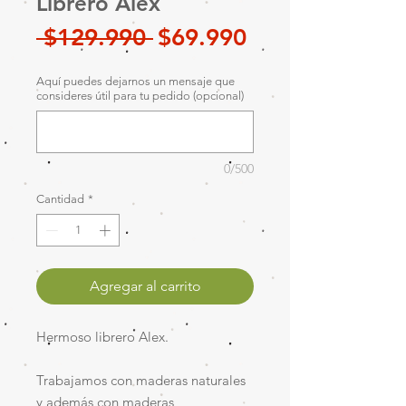
Librero Alex
Precio
Precio
 $129.990 
$69.990
de
Aquí puedes dejarnos un mensaje que
oferta
consideres útil para tu pedido (opcional)
0/500
Cantidad
*
Agregar al carrito
Hermoso librero Alex.
Trabajamos con maderas naturales
y además con maderas