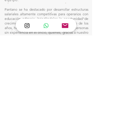
Pantano se ha destacado por desarrollar estructuras
salariales altamente competitivas para operarios con
educación primaria, brindándoles la oportunidad de
crecimiento dentro de la industria. A lo largo de los
años, hemos recibido en nuestros talleres a personas
sin experiencia en el oficio, quienes, gracias a nuestro
plan integral de capacitación, han adquirido las
habilidades necesarias para alcanzar remuneraciones
por encima del promedio del sector, sin depender de
jornadas extenuantes ni de horas extraordinarias.
Nuestro compromiso con la formación y el desarrollo
profesional nos ha permitido construir un entorno
laboral donde la excelencia y la equidad van de la
mano, consolidando un modelo que dignifica el
trabajo y eleva el estándar salarial en nuestra industria.
Este camino nos inspira a seguir innovando y
fortaleciendo nuestro impacto, creando
oportunidades para quienes buscan un futuro sólido
en el mundo de la manufactura.
1)
Ventas:
🙋🏼‍♀️Wtsap: +56 9 6857 2421
e-mail:
pantanopallet@gmail.com
2) Despacho:
Clic Aquí