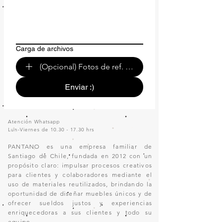
Carga de archivos
(Opcional) Fotos de ref. o de tu espacio.
Enviar :)
Atención Whatsapp
Lun-Viernes de
10.30 - 17.30
hrs
PANTANO es una empresa familiar de
Santiago de Chile, fundada en 2012 con un
propósito claro: impulsar procesos creativos
para clientes y colaboradores mediante el
uso de materiales reutilizados, brindando la
oportunidad de diseñar muebles únicos y de
ofrecer sueldos justos y experiencias
enriquecedoras a sus clientes y todo su
equipo.