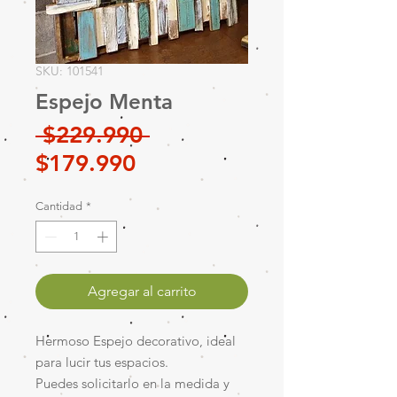
SKU: 101541
Espejo Menta
Precio
 $229.990 
Precio
$179.990
de
Cantidad
*
oferta
Agregar al carrito
Hermoso Espejo decorativo, ideal
para lucir tus espacios.
Puedes solicitarlo en la medida y