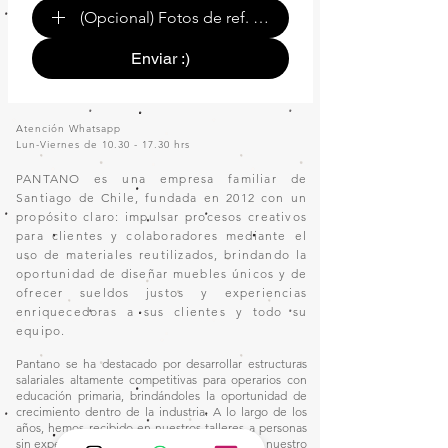
(Opcional) Fotos de ref. o de tu espacio.
Enviar :)
Atención Whatsapp
Lun-Viernes de
10.30 - 17.30
hrs
PANTANO es una empresa familiar de
Santiago de Chile, fundada en 2012 con un
propósito claro: impulsar procesos creativos
para clientes y colaboradores mediante el
uso de materiales reutilizados, brindando la
oportunidad de diseñar muebles únicos y de
ofrecer sueldos justos y experiencias
enriquecedoras a sus clientes y todo su
equipo.
Pantano se ha destacado por desarrollar estructuras
salariales altamente competitivas para operarios con
educación primaria, brindándoles la oportunidad de
crecimiento dentro de la industria. A lo largo de los
años, hemos recibido en nuestros talleres a personas
sin experiencia en el oficio, quienes, gracias a nuestro