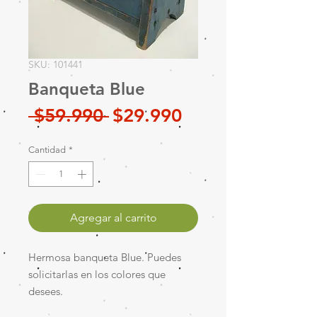
SKU: 101441
Banqueta Blue
Precio
Precio
 $59.990 
$29.990
de
Cantidad
*
oferta
Agregar al carrito
Hermosa banqueta Blue. Puedes
solicitarlas en los colores que
desees.