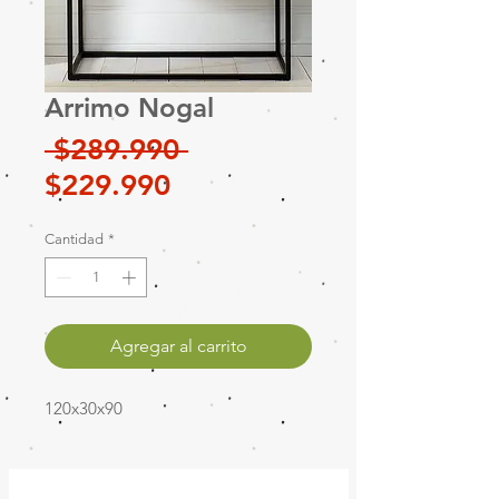
Arrimo Nogal
Precio
 $289.990 
Precio
$229.990
de
Cantidad
*
oferta
Agregar al carrito
120x30x90