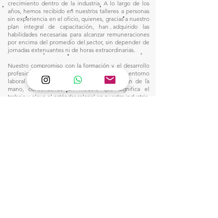
crecimiento dentro de la industria. A lo largo de los
años, hemos recibido en nuestros talleres a personas
sin experiencia en el oficio, quienes, gracias a nuestro
plan integral de capacitación, han adquirido las
habilidades necesarias para alcanzar remuneraciones
por encima del promedio del sector, sin depender de
jornadas extenuantes ni de horas extraordinarias.
Nuestro compromiso con la formación y el desarrollo
profesional nos ha permitido construir un entorno
laboral donde la excelencia y la equidad van de la
mano, consolidando un modelo que dignifica el
trabajo y eleva el estándar salarial en nuestra industria.
Este camino nos inspira a seguir innovando y
fortaleciendo nuestro impacto, creando
oportunidades para quienes buscan un futuro sólido
en el mundo de la manufactura.
1)
Ventas:
🙋🏼‍♀️Wtsap: +56 9 6857 2421
e-mail:
pantanopallet@gmail.com
2) Despacho:
Clic Aquí
3)
Servicio de Diseño de Interior: Click Aquí
4)
Post venta: Clic aquí