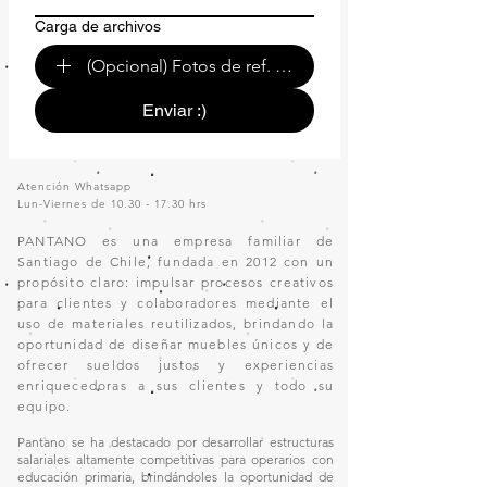
Carga de archivos
(Opcional) Fotos de ref. o de tu espacio.
Enviar :)
Atención Whatsapp
Lun-Viernes de
10.30 - 17.30
hrs
PANTANO es una empresa familiar de
Santiago de Chile, fundada en 2012 con un
propósito claro: impulsar procesos creativos
para clientes y colaboradores mediante el
uso de materiales reutilizados, brindando la
oportunidad de diseñar muebles únicos y de
ofrecer sueldos justos y experiencias
enriquecedoras a sus clientes y todo su
equipo.
Pantano se ha destacado por desarrollar estructuras
salariales altamente competitivas para operarios con
educación primaria, brindándoles la oportunidad de