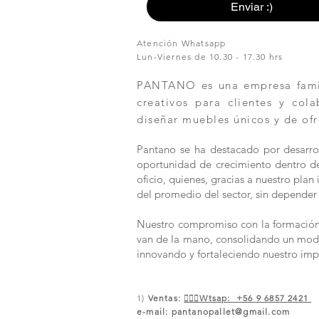
Enviar :)
Atención Whatsapp
Lun-Viernes de 10.30 - 17.30 hrs
PANTANO es una empresa famili
creativos para clientes y col
diseñar muebles únicos y de ofr
Pantano se ha destacado por desarrol
oportunidad de crecimiento dentro de 
oficio, quienes, gracias a nuestro pla
del promedio del sector, sin depender 
Nuestro compromiso con la formación y
van de la mano, consolidando un modelo
innovando y fortaleciendo nuestro imp
1)
Ventas:
🙋🏼‍♀️Wtsap: +56 9 6857 2421
e-mail:
pantanopallet@gmail.com