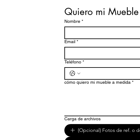
Quiero mi Mueble
Nombre
*
Email
*
Teléfono
*
cómo quiero mi mueble a medida
*
Carga de archivos
(Opcional) Fotos de ref. o d