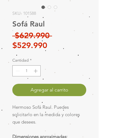
SKU: 101588
Sofá Raul
Precio
 $629.990 
Precio
$529.990
de
Cantidad
*
oferta
Agregar al carrito
Hermoso Sofá Raul. Puedes
solicitarlo en la medida y colores
que desees.
Dimensiones aproximadas: