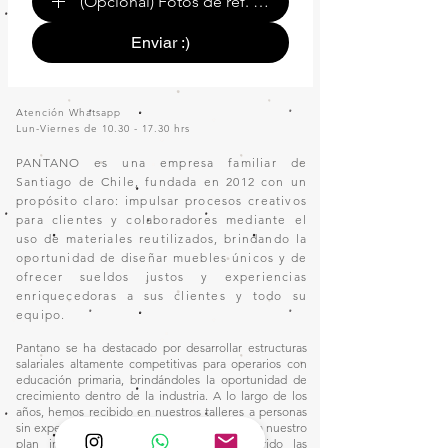
(Opcional) Fotos de ref. o de tu espacio.
Enviar :)
Atención Whatsapp
Lun-Viernes de
10.30 - 17.30
hrs
PANTANO es una empresa familiar de
Santiago de Chile, fundada en 2012 con un
propósito claro: impulsar procesos creativos
para clientes y colaboradores mediante el
uso de materiales reutilizados, brindando la
oportunidad de diseñar muebles únicos y de
ofrecer sueldos justos y experiencias
enriquecedoras a sus clientes y todo su
equipo.
Pantano se ha destacado por desarrollar estructuras
salariales altamente competitivas para operarios con
educación primaria, brindándoles la oportunidad de
crecimiento dentro de la industria. A lo largo de los
años, hemos recibido en nuestros talleres a personas
sin experiencia en el oficio, quienes, gracias a nuestro
plan integral de capacitación, han adquirido las