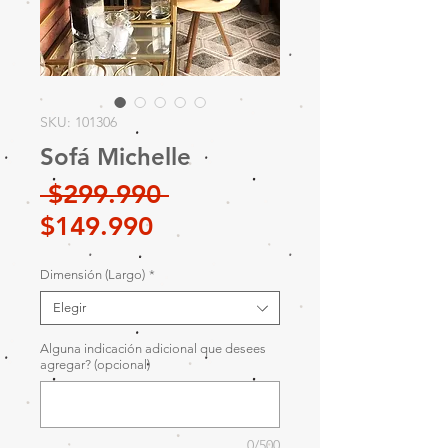
SKU: 101306
Sofá Michelle
Precio
 $299.990 
Precio
$149.990
de
Dimensión (Largo)
*
oferta
Elegir
Alguna indicación adicional que desees
agregar? (opcional)
0/500