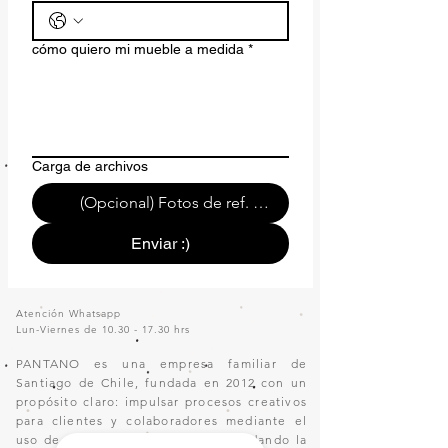
cómo quiero mi mueble a medida
*
Carga de archivos
(Opcional) Fotos de ref. o de tu espacio.
Enviar :)
Atención Whatsapp
Lun-Viernes de
10.30 - 17.30
hrs
PANTANO es una empresa familiar de
Santiago de Chile, fundada en 2012 con un
propósito claro: impulsar procesos creativos
para clientes y colaboradores mediante el
uso de materiales reutilizados, brindando la