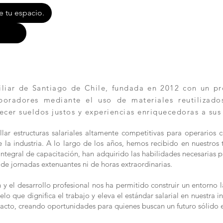
e tu espacio.
ar de Santiago de Chile, fundada en 2012 con un pro
aboradores mediante el uso de materiales reutilizad
ecer sueldos justos y experiencias enriquecedoras a sus
lar estructuras salariales altamente competitivas para operarios 
la industria. A lo largo de los años, hemos recibido en nuestros t
n integral de capacitación, han adquirido las habilidades necesaria
de jornadas extenuantes ni de horas extraordinarias.
 el desarrollo profesional nos ha permitido construir un entorno l
 que dignifica el trabajo y eleva el estándar salarial en nuestra in
acto, creando oportunidades para quienes buscan un futuro sólido 