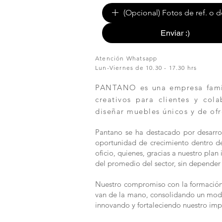
(Opcional) Fotos de ref. o d
Enviar :)
Atención Whatsapp
Lun-Viernes de 10.30 - 17.30 hrs
PANTANO es una empresa famili
creativos para clientes y col
diseñar muebles únicos y de ofr
Pantano se ha destacado por desarrol
oportunidad de crecimiento dentro de 
oficio, quienes, gracias a nuestro pla
del promedio del sector, sin depender 
Nuestro compromiso con la formación y
van de la mano, consolidando un modelo
innovando y fortaleciendo nuestro imp