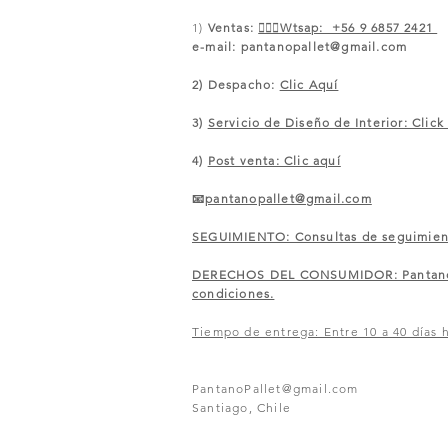
1)
Ventas:
🙋🏼‍♀️Wtsap: +56 9 6857 2421
e-mail:
pantanopallet@gmail.com
2) Despacho:
Clic Aquí
3)
Servicio de Diseño de Interior: Click
4)
Post venta: Clic aquí
📧
pantanopallet@gmail.com
SEGUIMIENTO: Consultas de seguimiento
​DERECHOS DEL CONSUMIDOR: Pantano of
condiciones.
Tiempo de entrega: Entre 10 a 40 días h
PantanoPallet@gmail.com
Santiago, Chile