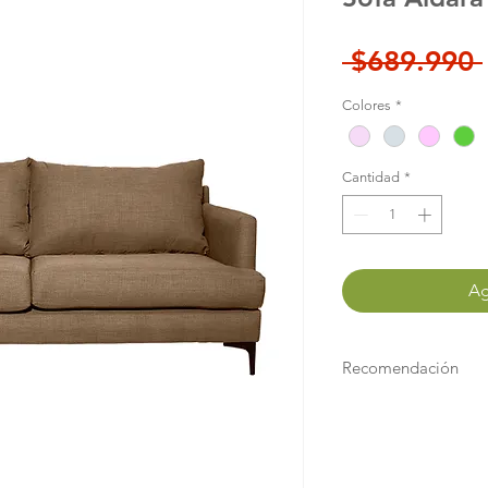
 $689.990 
Colores
*
Cantidad
*
Ag
Recomendación
"Antes de comprar pr
entradas por donde 
que nuestro compromi
Principal de tu Edifi