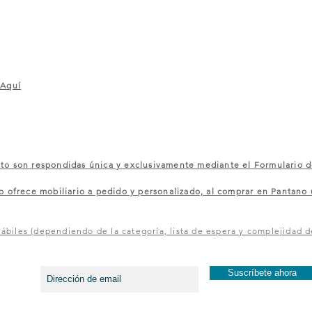
 Aquí
 son respondidas única y exclusivamente mediante el Formulario d
rece mobiliario a pedido y personalizado, al comprar en Pantano u
ábiles (dependiendo de la categoría, lista de espera y complejidad d
¡Entérate de los primer@s y recibe ofertas exclusivas!
Suscríbete ahora