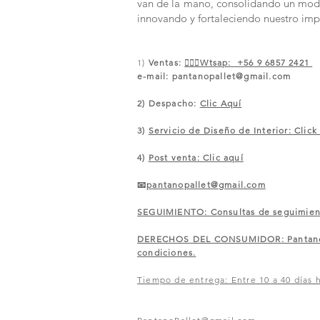
van de la mano, consolidando un modelo
innovando y fortaleciendo nuestro imp
1)
Ventas:
🙋🏼‍♀️Wtsap: +56 9 6857 2421
e-mail:
pantanopallet@gmail.com
2) Despacho:
Clic Aquí
3)
Servicio de Diseño de Interior: Click
4)
Post venta: Clic aquí
📧
pantanopallet@gmail.com
SEGUIMIENTO: Consultas de seguimiento
​DERECHOS DEL CONSUMIDOR: Pantano of
condiciones.
Tiempo de entrega: Entre 10 a 40 días h