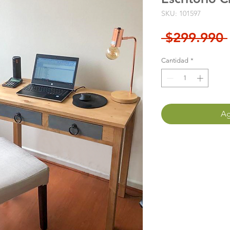
SKU: 101597
 $299.990 
Cantidad
*
Ag