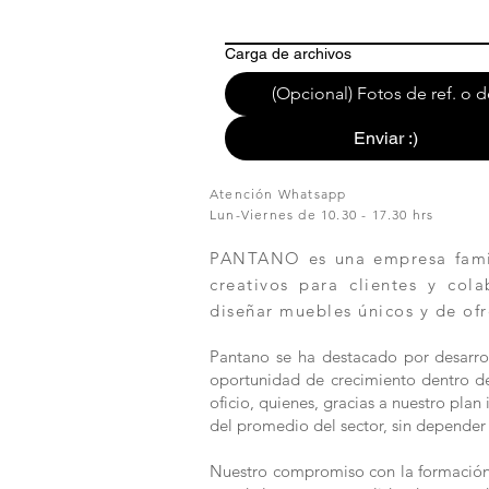
Carga de archivos
(Opcional) Fotos de ref. o d
Enviar :)
Atención Whatsapp
Lun-Viernes de 10.30 - 17.30 hrs
PANTANO es una empresa famili
creativos para clientes y col
diseñar muebles únicos y de ofr
Pantano se ha destacado por desarrol
oportunidad de crecimiento dentro de 
oficio, quienes, gracias a nuestro pla
del promedio del sector, sin depender 
Nuestro compromiso con la formación y