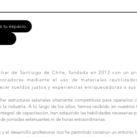
e tu espacio.
ar de Santiago de Chile, fundada en 2012 con un pro
aboradores mediante el uso de materiales reutilizad
ecer sueldos justos y experiencias enriquecedoras a sus
lar estructuras salariales altamente competitivas para operarios 
la industria. A lo largo de los años, hemos recibido en nuestros t
n integral de capacitación, han adquirido las habilidades necesaria
de jornadas extenuantes ni de horas extraordinarias.
 el desarrollo profesional nos ha permitido construir un entorno l