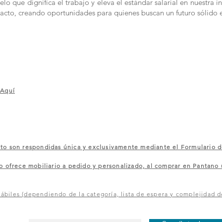
 que dignifica el trabajo y eleva el estándar salarial en nuestra in
acto, creando oportunidades para quienes buscan un futuro sólido 
 Aquí
 son respondidas única y exclusivamente mediante el Formulario d
rece mobiliario a pedido y personalizado, al comprar en Pantano u
ábiles (dependiendo de la categoría, lista de espera y complejidad d
¡Entérate de los primer@s y recibe ofertas exclusivas!