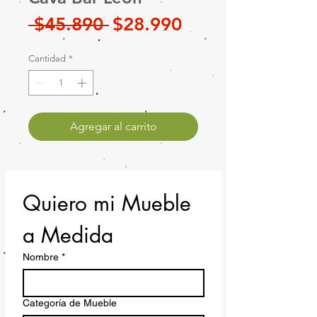
Precio
Precio
 $45.890 
$28.990
de
Cantidad
*
oferta
Agregar al carrito
Quiero mi Mueble 
a Medida
Nombre
*
Categoría de Mueble