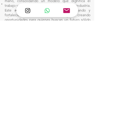
mano, consolidando un modelo que dignifica el
trabajo y eleva el estándar salarial en nuestra industria.
Este camino nos inspira a seguir innovando y
fortaleciendo nuestro impacto, creando
oportunidades para quienes buscan un futuro sólido
en el mundo de la manufactura.
1)
Ventas:
🙋🏼‍♀️Wtsap: +56 9 6857 2421
e-mail:
pantanopallet@gmail.com
2) Despacho:
Clic Aquí
3)
Servicio de Diseño de Interior: Click Aquí
4)
Post venta: Clic aquí
📧
pantanopallet@gmail.com
SEGUIMIENTO: Consultas de seguimiento son
respondidas única y exclusivamente mediante el
Formulario de Seguimiento: Hacer Clic Aquí.
​DERECHOS DEL CONSUMIDOR: Pantano ofrece
mobiliario a pedido y personalizado, al comprar en
Pantano usted acepta sus Términos y condiciones.
Tiempo de entrega: Entre 10 a 40 días hábiles